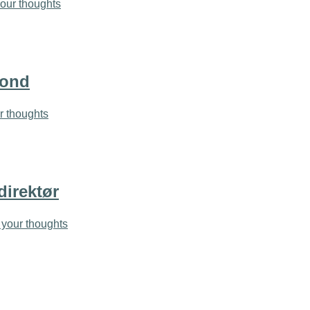
our thoughts
fond
r thoughts
irektør
your thoughts