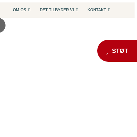
OM OS
DET TILBYDER VI
KONTAKT
STØT