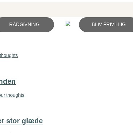
RÅDGIVNING
BLIV FRIVILLIG
thoughts
onden
ur thoughts
er stor glæde