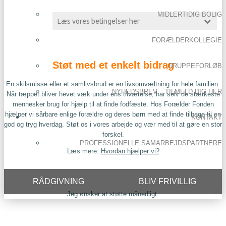
MIDLERTIDIG BOLIG
FORÆLDERKOLLEGIE
Støt med et enkelt bidrag
GRUPPEFORLØB
En skilsmisse eller et samlivsbrud er en livsomvæltning for hele familien.
NYHEDSBREV – TILMELD DIG HER
Når tæppet bliver hevet væk under ens tilværelse, har selv de stærkeste
mennesker brug for hjælp til at finde fodfæste. Hos Forælder Fonden
hjælper vi sårbare enlige forældre og deres børn med at finde tilbage til en
KONTAKT
god og tryg hverdag. Støt os i vores arbejde og vær med til at gøre en stor
forskel.
PROFESSIONELLE SAMARBEJDSPARTNERE
Læs mere:
Hvordan hjælper vi?
RÅDGIVNING
BLIV FRIVILLIG
Jeg ønsker at støtte
månedligt.