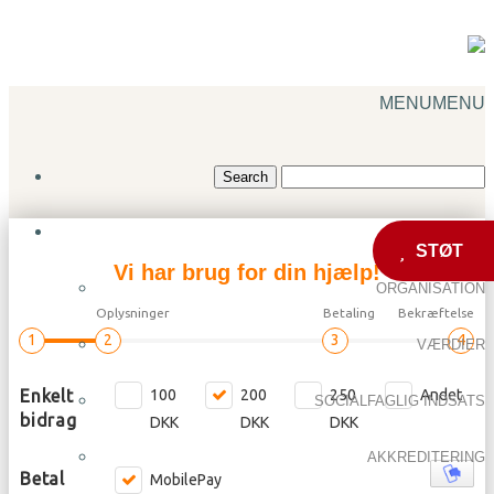
MENU
MENU
OM OS
STØT
Vi har brug for din hjælp!
ORGANISATION
VÆRDIER
SOCIALFAGLIG INDSATS
AKKREDITERING