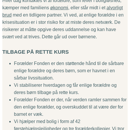
Hver dag kontaktes vi af forældre, som lever i boligløshed,
kæmper med familiens
økonomi
, eller står midt i et
alvorligt
brud
med en tidligere partner. Vi ved, at enlige forældre i en
krisesituation er i stor risiko for at miste deres netværk. De
risikerer at måtte opgive deres uddannelse og kan have
svært ved at trives. Dette går ud over børnene.
TILBAGE PÅ RETTE KURS
Forælder Fonden er den støttende hånd til de sårbare
enlige forældre og deres børn, som er havnet i en
sårbar livssituation.
Vi stabiliserer hverdagen og får enlige forældre og
deres børn tilbage på rette kurs.
Forælder Fonden er der, når verden ramler sammen for
den enlige forælder, og overskuddet til at være der for
barnet er væk.
Vi hjælper med bolig i form af 42
førstehjælpslejligheder og tre forælderkollegier. Vi tror