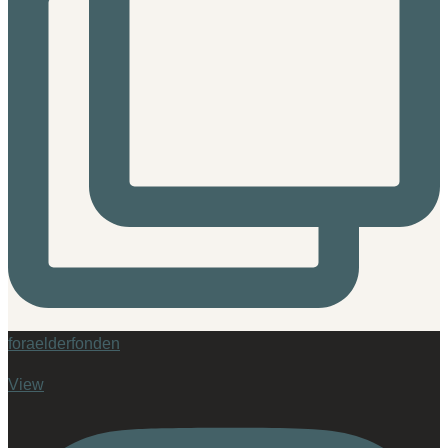
foraelderfonden
View