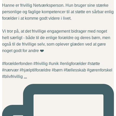
Hanne er frivillig Netværksperson. Hun bruger sine stærke
personlige og faglige kompetencer til at støtte en sårbar enlig
forælder i at komme godt videre i livet.
Vi tror på, at det frivillige engagement bidrager med noget
helt særligt - både til de enlige forældre og deres børn, men
også til de frivillige selv, som oplever glæden ved at gøre
noget godt for andre ❤️
#forælderfonden #frivillig #unik #enligforælder #støtte
#nærvær #hjælptilforældre #børn #fællesskab #gørenforskel
#blivfrivillig
...