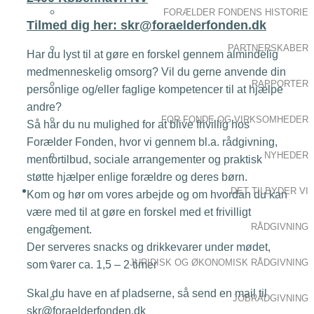
FORÆLDER FONDENS HISTORIE
Tilmed dig her: skr@foraelderfonden.dk
PARTNERSKABER
Har du lyst til at gøre en forskel gennem almindelig
medmenneskelig omsorg? Vil du gerne anvende din
RAPPORTER
personlige og/eller faglige kompetencer til at hjælpe
andre?
FOR FONDE OG VIRKSOMHEDER
Så har du nu mulighed for at blive frivillig hos
Forælder Fonden, hvor vi gennem bl.a. rådgivning,
NYHEDER
mentortilbud, sociale arrangementer og praktisk
støtte hjælper enlige forældre og deres børn.
DET TILBYDER VI
Kom og hør om vores arbejde og om hvordan du kan
være med til at gøre en forskel med et frivilligt
RÅDGIVNING
engagement.
Der serveres snacks og drikkevarer under mødet,
JURIDISK OG ØKONOMISK RÅDGIVNING
som varer ca. 1,5 – 2 timer
Skal du have en af pladserne, så send en mail til
JOBRÅDGIVNING
skr@foraelderfonden.dk