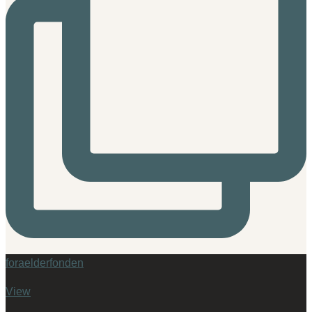
foraelderfonden
View