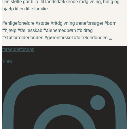
Din støtte går bl.a. til landsdækkende rådgivning, bolig og
hjælp til en lille familie
#enligeforældre #støtte #rådgivning #eneforsøger #børn
#hjælp #fællesskab #alenemedbørn #bidrag
#støtforælderfonden #gørenforskel #forælderfonden
...
foraelderfonden
View