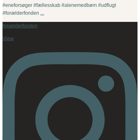
#eneforsøger #fællesskab #alenemedbørn #udflugt
#forælderfonden
...
foraelderfonden
View