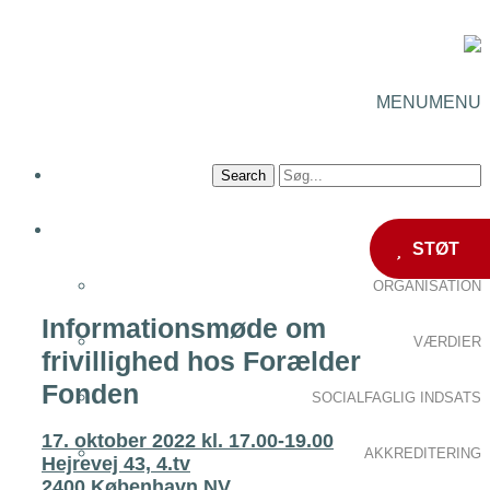
MENU
MENU
OM OS
STØT
ORGANISATION
Informationsmøde om
VÆRDIER
frivillighed hos Forælder
Fonden
SOCIALFAGLIG INDSATS
17. oktober 2022 kl. 17.00-19.00
AKKREDITERING
Hejrevej 43, 4.tv
2400 København NV