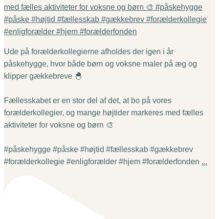
Ude på forælderkollegierne afholdes der igen i år
påskehygge, hvor både børn og voksne maler på æg og
klipper gækkebreve 🐣
Fællesskabet er en stor del af det, at bo på vores
forælderkollegier, og mange højtider markeres med fælles
aktiviteter for voksne og børn 🎨
#påskehygge #påske #højtid #fællesskab #gækkebrev
#forælderkollegie #enligforælder #hjem #forælderfonden
...