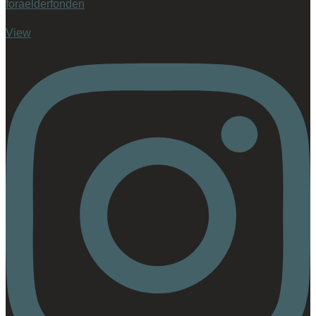
foraelderfonden
View