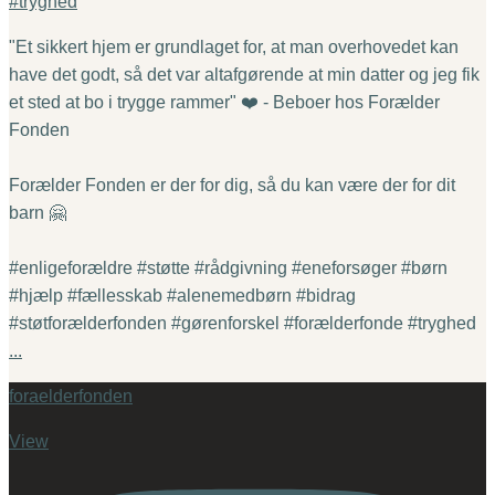
"Et sikkert hjem er grundlaget for, at man overhovedet kan
have det godt, så det var altafgørende at min datter og jeg fik
et sted at bo i trygge rammer" ❤️ - Beboer hos Forælder
Fonden
Forælder Fonden er der for dig, så du kan være der for dit
barn 🤗
#enligeforældre #støtte #rådgivning #eneforsøger #børn
#hjælp #fællesskab #alenemedbørn #bidrag
#støtforælderfonden #gørenforskel #forælderfonde #tryghed
...
foraelderfonden
View